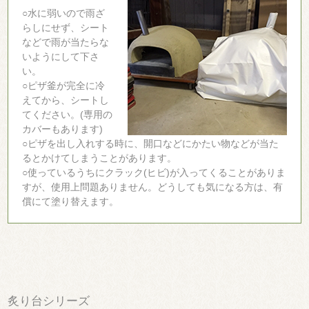
○水に弱いので雨ざ
らしにせず、シート
などで雨が当たらな
いようにして下さ
い。
○ピザ釜が完全に冷
えてから、シートし
てください。(専用の
カバーもあります)
○ピザを出し入れする時に、開口などにかたい物などが当た
るとかけてしまうことがあります。
○使っているうちにクラック(ヒビ)が入ってくることがありま
すが、使用上問題ありません。どうしても気になる方は、有
償にて塗り替えます。
炙り台シリーズ