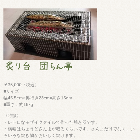
￥35,000〈税込〉
■サイズ
幅45.5cｍ×奥行き23cm×高さ15cｍ
■重さ：約18kg
〈特徴〉
・レトロなモザイクタイルで作った焼き器です。
・横幅はちょうどさんまが載るくらいです。さんまだけでなく、い
ろいろな焼き物がおいしく焼けます。