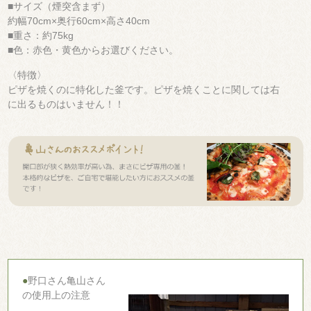
■サイズ（煙突含まず）
約幅70cm×奥行60cm×高さ40cm
■重さ：約75kg
■色：赤色・黄色からお選びください。
〈特徴〉
ピザを焼くのに特化した釜です。ピザを焼くことに関しては右
に出るものはいません！！
●
野口さん亀山さん
の使用上の注意