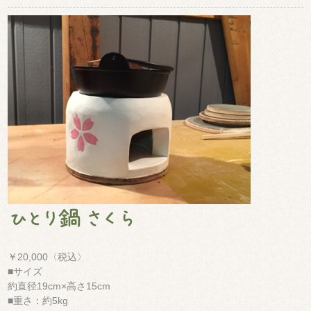
￥20,000〈税込〉
■サイズ
約直径19cm×高さ15cm
■重さ：約5kg