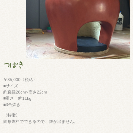
￥35,000〈税込〉
■サイズ
約直径28cm×高さ22cm
■重さ：約11kg
■3合炊き
〈特徴〉
固形燃料でできるので、煙が出ません。