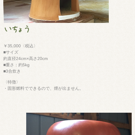
￥35,000〈税込〉
■サイズ
約直径24cm×高さ20cm
■重さ：約5kg
■3合炊き
〈特徴〉
・固形燃料でできるので、煙が出ません。