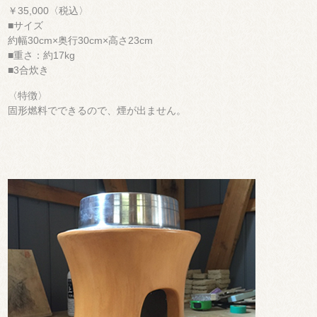
￥35,000〈税込〉
■サイズ
約幅30cm×奥行30cm×高さ23cm
■重さ：約17kg
■3合炊き
〈特徴〉
固形燃料でできるので、煙が出ません。