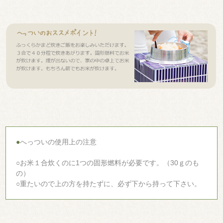
●
へっついの使用上の注意
○お米１合炊くのに1つの固形燃料が必要です。（30ｇのも
の）
○重たいので上の方を持たずに、必ず下から持って下さい。